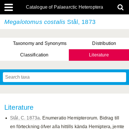
Catalogue of Palaearctic Heteroptera
Megalotomus costalis
Stål, 1873
Taxonomy and Synonyms
Distribution
Classification
Literature
Tsai & Rédei, 2015
(Linnaeus, 1758)
(Flor, 1860)
X. Zhang & G.Q. Liu, 2010
Miyamoto & Yasunaga, 1993
(Westwood, 1837)
Literature
Stål, C. 1873a
. Enumeratio Hemipterorum. Bidrag till
en förteckning öfver alla hittills kända Hemiptera, jemte