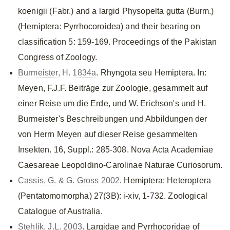
koenigii (Fabr.) and a largid Physopelta gutta (Burm.)
(Hemiptera: Pyrrhocoroidea) and their bearing on
classification 5: 159-169. Proceedings of the Pakistan
Congress of Zoology.
Burmeister, H. 1834a
. Rhyngota seu Hemiptera. In:
Meyen, F.J.F. Beiträge zur Zoologie, gesammelt auf
einer Reise um die Erde, und W. Erichson's und H.
Burmeister's Beschreibungen und Abbildungen der
von Herrn Meyen auf dieser Reise gesammelten
Insekten. 16, Suppl.: 285-308. Nova Acta Academiae
Caesareae Leopoldino-Carolinae Naturae Curiosorum.
Cassis, G. & G. Gross 2002
. Hemiptera: Heteroptera
(Pentatomomorpha) 27(3B): i-xiv, 1-732. Zoological
Catalogue of Australia.
Stehlík, J.L. 2003
. Largidae and Pyrrhocoridae of