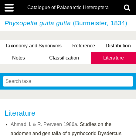
Catalogue of Palaearctic Heteroptera
Physopelta gutta
gutta
(Burmeister, 1834)
Taxonomy and Synonyms
Reference
Distribution
Notes
Classification
Literature
Tsai & Rédei, 2015
(Linnaeus, 1758)
(Flor, 1860)
X. Zhang & G.Q. Liu, 2010
Miyamoto & Yasunaga, 1993
(Westwood, 1837)
Literature
Ahmad, I. & R. Perveen 1986a
. Studies on the
abdomen and genitalia of a pyrrhocorid Dysdercus