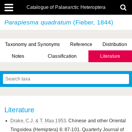
Catalogue of Palaearctic Heteroptera
Parapiesma quadratum
(Fieber, 1844)
Taxonomy and Synonyms
Reference
Distribution
Notes
Classification
Literature
Tsai & Rédei, 2015
(Linnaeus, 1758)
(Flor, 1860)
X. Zhang & G.Q. Liu, 2010
Miyamoto & Yasunaga, 1993
(Westwood, 1837)
Literature
Drake, C.J. & T. Maa 1953
. Chinese and other Oriental
Tingoidea (Hemiptera) 6: 87-101. Quarterly Journal of