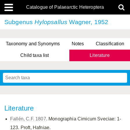
Catalogue of Palaearctic Heteroptera
Subgenus
Hylopsallus
Wagner, 1952
Taxonomy and Synonyms
Notes
Classification
Child taxa list
Literature
Tsai & Rédei, 2015
(Linnaeus, 1758)
(Flor, 1860)
X. Zhang & G.Q. Liu, 2010
Miyamoto & Yasunaga, 1993
(Westwood, 1837)
Literature
Fallén, C.F. 1807
. Monographia Cimicum Sveciae: 1-
123. Proft, Hafniae.