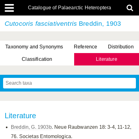
Catalogue of Palaearctic Heteroptera
Cutocoris fasciativentris
Breddin, 1903
Taxonomy and Synonyms
Reference
Distribution
Classification
Literature
Tsai & Rédei, 2015
(Linnaeus, 1758)
(Flor, 1860)
X. Zhang & G.Q. Liu, 2010
Miyamoto & Yasunaga, 1993
(Westwood, 1837)
Literature
Breddin, G. 1903b
. Neue Raubwanzen 18: 3-4, 11-12,
76. Societas Entomologica.