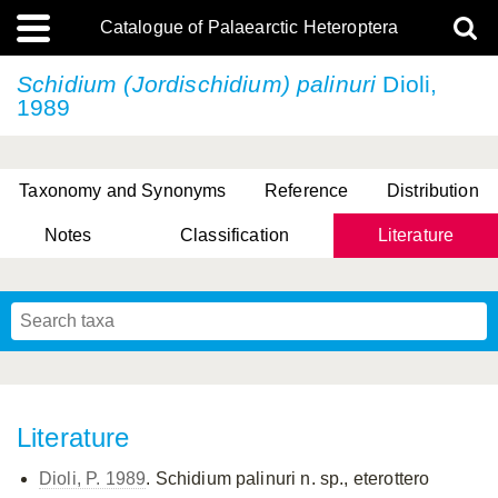
Catalogue of Palaearctic Heteroptera
Schidium (Jordischidium) palinuri
Dioli,
1989
Taxonomy and Synonyms
Reference
Distribution
Notes
Classification
Literature
Tsai & Rédei, 2015
(Linnaeus, 1758)
(Flor, 1860)
X. Zhang & G.Q. Liu, 2010
Miyamoto & Yasunaga, 1993
(Westwood, 1837)
Literature
Dioli, P. 1989
. Schidium palinuri n. sp., eterottero