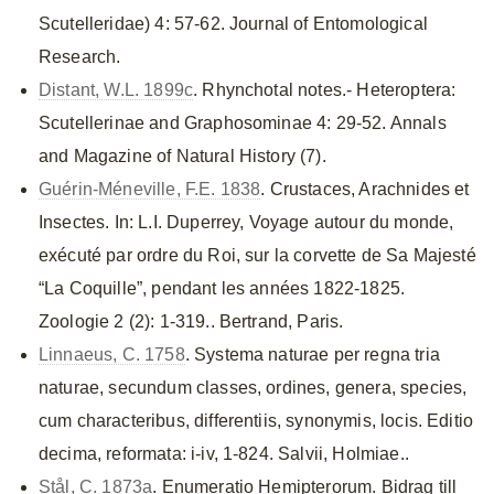
Scutelleridae) 4: 57-62. Journal of Entomological
Research.
Distant, W.L. 1899c
. Rhynchotal notes.- Heteroptera:
Scutellerinae and Graphosominae 4: 29-52. Annals
and Magazine of Natural History (7).
Guérin-Méneville, F.E. 1838
. Crustaces, Arachnides et
Insectes. In: L.I. Duperrey, Voyage autour du monde,
exécuté par ordre du Roi, sur la corvette de Sa Majesté
“La Coquille”, pendant les années 1822-1825.
Zoologie 2 (2): 1-319.. Bertrand, Paris.
Linnaeus, C. 1758
. Systema naturae per regna tria
naturae, secundum classes, ordines, genera, species,
cum characteribus, differentiis, synonymis, locis. Editio
decima, reformata: i-iv, 1-824. Salvii, Holmiae..
Stål, C. 1873a
. Enumeratio Hemipterorum. Bidrag till