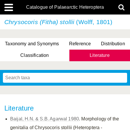
Catalogue of Palaearctic Heteroptera
Chrysocoris (Fitha) stollii
(Wolff, 1801)
Taxonomy and Synonyms
Reference
Distribution
Classification
Literature
Tsai & Rédei, 2015
(Linnaeus, 1758)
(Flor, 1860)
X. Zhang & G.Q. Liu, 2010
Miyamoto & Yasunaga, 1993
(Westwood, 1837)
Literature
Baijal, H.N. & S.B. Agarwal 1980
. Morphology of the
genitalia of Chrysocoris stollii (Heteroptera -