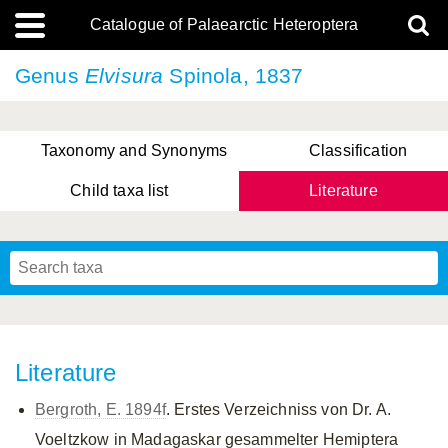
Catalogue of Palaearctic Heteroptera
Genus
Elvisura
Spinola, 1837
Taxonomy and Synonyms
Classification
Child taxa list
Literature
, Genus Yasunaga, Schwartz & Chérot, 2018
, Genus Nakatani, Yasunaga & Takai, 2000
Literature
Bergroth, E. 1894f
. Erstes Verzeichniss von Dr. A.
Voeltzkow in Madagaskar gesammelter Hemiptera