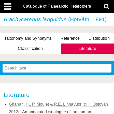
Catalogue of Palaearctic Heteroptera
Brachycarenus languidus
(Horváth, 1891)
Taxonomy and Synonyms
Reference
Distribution
Classification
Literature
Tsai & Rédei, 2015
(Linnaeus, 1758)
(Flor, 1860)
X. Zhang & G.Q. Liu, 2010
Miyamoto & Yasunaga, 1993
(Westwood, 1837)
Literature
Ghahari, H., P. Moulet & R.E. Linnavuori & H. Ostovan
2012c
. An annotated catalogue of the Iranian