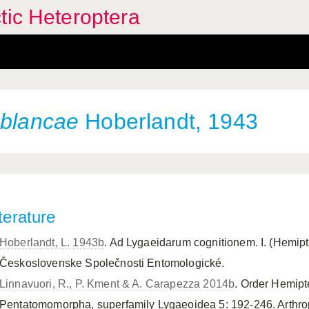
tic Heteroptera
a
blancae
Hoberlandt, 1943
terature
Hoberlandt, L. 1943b
. Ad Lygaeidarum cognitionem. I. (Hemip
Československe Společnosti Entomologické.
Linnavuori, R., P. Kment & A. Carapezza 2014b
. Order Hemipt
Pentatomomorpha, superfamily Lygaeoidea 5: 192-246. Arthrop