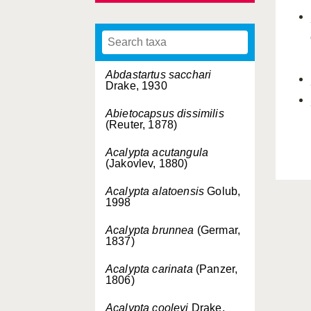
Abdastartus sacchari
Drake, 1930
Abietocapsus dissimilis
(Reuter, 1878)
Acalypta acutangula
(Jakovlev, 1880)
Acalypta alatoensis
Golub,
1998
Acalypta brunnea
(Germar,
1837)
Acalypta carinata
(Panzer,
1806)
Acalypta cooleyi
Drake,