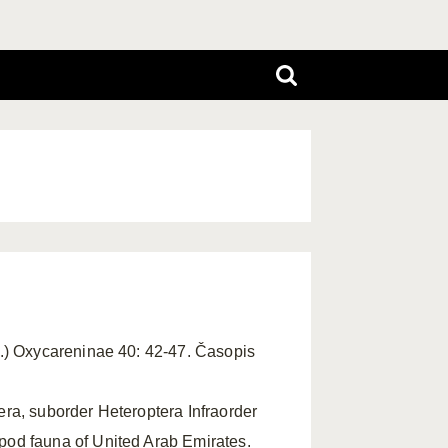
t.) Oxycareninae 40: 42-47. Časopis
era, suborder Heteroptera Infraorder
od fauna of United Arab Emirates.