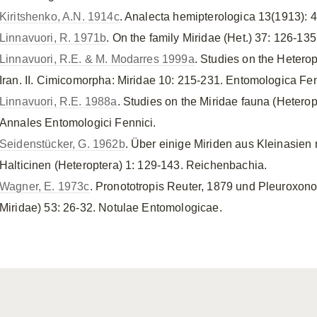
Kiritshenko, A.N. 1914c
. Analecta hemipterologica 13(1913):
Linnavuori, R. 1971b
. On the family Miridae (Het.) 37: 126-13
Linnavuori, R.E. & M. Modarres 1999a
. Studies on the Hetero
Iran. II. Cimicomorpha: Miridae 10: 215-231. Entomologica Fe
Linnavuori, R.E. 1988a
. Studies on the Miridae fauna (Heterop
Annales Entomologici Fennici.
Seidenstücker, G. 1962b
. Über einige Miriden aus Kleinasie
Halticinen (Heteroptera) 1: 129-143. Reichenbachia.
Wagner, E. 1973c
. Pronototropis Reuter, 1879 und Pleuroxono
Miridae) 53: 26-32. Notulae Entomologicae.