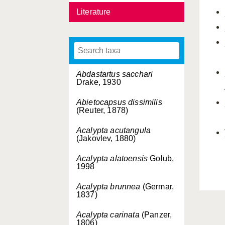
Literature
Abdastartus sacchari
Drake, 1930
Abietocapsus dissimilis
(Reuter, 1878)
Acalypta acutangula
(Jakovlev, 1880)
Acalypta alatoensis
Golub,
1998
Acalypta brunnea
(Germar,
1837)
Acalypta carinata
(Panzer,
1806)