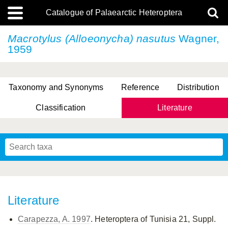
Catalogue of Palaearctic Heteroptera
Macrotylus (Alloeonycha) nasutus
Wagner,
1959
Taxonomy and Synonyms
Reference
Distribution
Classification
Literature
Tsai & Rédei, 2015
(Linnaeus, 1758)
(Flor, 1860)
X. Zhang & G.Q. Liu, 2010
Miyamoto & Yasunaga, 1993
(Westwood, 1837)
Literature
Carapezza, A. 1997
. Heteroptera of Tunisia 21, Suppl.