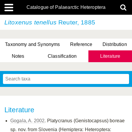
Catalogue of Palaearctic Heteroptera
Litoxenus tenellus
Reuter, 1885
Taxonomy and Synonyms
Reference
Distribution
Notes
Classification
Literature
Tsai & Rédei, 2015
(Linnaeus, 1758)
(Flor, 1860)
X. Zhang & G.Q. Liu, 2010
Miyamoto & Yasunaga, 1993
(Westwood, 1837)
Literature
Gogala, A. 2002
. Platycranus (Genistocapsus) boreae
sp. nov. from Slovenia (Hemiptera: Heteroptera: