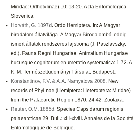
Miridae: Orthotylinae) 10: 13-20. Acta Entomologica
Slovenica.
Horváth, G. 1897d
. Ordo Hemiptera. In: A Magyar
birodalom állatvilága. A Magyar Birodalomból eddig
ismert állatok rendszeres lajstroma (J. Paszlavszky,
ed.). Fauna Regni Hungariae. Animalium Hungariae
hucusque cognitorum enumeratio systematica: 1-72. A
K. M. Természettudományi Társulat, Budapest..
Konstantinov, F.V. & A.A. Namyatova 2008
. New
records of Phylinae (Hemiptera: Heteroptera: Miridae)
from the Palaearctic Region 1870: 24-42. Zootaxa.
Reuter, O.M. 1885d
. Species Capsidarum regionis
palaearcticae 29, Bull.: xlii-xlviii. Annales de la Société
Entomologique de Belgique.