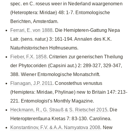
spec. en C. roseus weer in Nederland waargenomen
(Heteroptera: Miridae) 48: 1-7. Entomologische
Berichten, Amsterdam.
Ferrari, E. von 1888
. Die Hemipteren-Gattung Nepa
Latr. (sens. natur.) 3: 161-194. Annalen des K.K.
Naturhistorischen Hofmuseums.
Fieber, F.X. 1858
. Criterien zur generischen Theilung
der Phytocoriden (Capsini aut.) 2: 289-327, 329-347,
388. Wiener Entomologische Monatschrift.
Flanagan, J.P. 2011
. Conostethus venustus
(Hemiptera: Miridae, Phylinae) new to Britain 147: 213-
221. Entomologist’s Monthly Magazine.
Heckmann, R., G. Strauß & S. Rietschel 2015
. Die
Heteropterenfauna Kretas 7: 83-130. Carolinea.
Konstantinov, F.V. & A.A. Namyatova 2008
. New