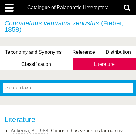
Catalogue of Palaearctic Heteroptera
Conostethus venustus
venustus
(Fieber,
1858)
Taxonomy and Synonyms
Reference
Distribution
Classification
Literature
Tsai & Rédei, 2015
(Linnaeus, 1758)
(Flor, 1860)
X. Zhang & G.Q. Liu, 2010
Miyamoto & Yasunaga, 1993
(Westwood, 1837)
Literature
Aukema, B. 1988
. Conostethus venustus fauna nov.