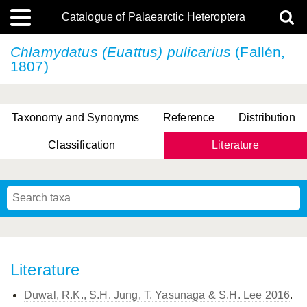
Catalogue of Palaearctic Heteroptera
Chlamydatus (Euattus) pulicarius
(Fallén,
1807)
Taxonomy and Synonyms
Reference
Distribution
Classification
Literature
Tsai & Rédei, 2015
(Linnaeus, 1758)
(Flor, 1860)
X. Zhang & G.Q. Liu, 2010
Miyamoto & Yasunaga, 1993
(Westwood, 1837)
Literature
Duwal, R.K., S.H. Jung, T. Yasunaga & S.H. Lee 2016
.