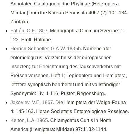
Annotated Catalogue of the Phylinae (Heteroptera:
Miridae) from the Korean Peninsula 4067 (2): 101-134.
Zootaxa.
Fallén, C.F. 1807
. Monographia Cimicum Sveciae: 1-
123. Proft, Hafniae.
Herrich-Schaeffer, G.A.W. 1835b
. Nomenclator
entomologicus. Verzeichniss der europäischen
Insecten; zur Erleichterung des Tauschverkehrs mit
Preisen versehen. Heft 1; Lepidoptera und Hemiptera,
letztere synoptisch bearbeitet und mit vollständiger
Synonymie: i-iv, 1-116. Pustet, Regensburg..
Jakovlev, V.E. 1867
. Die Hemiptera der Wolga-Fauna
4: 145-163. Horae Societatis Entomologicae Rossicae.
Kelton, L.A. 1965
. Chlamydatus Curtis in North
America (Hemiptera: Miridae) 97: 1132-1144.