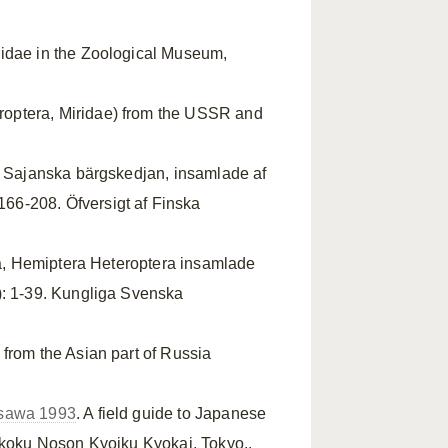
ridae in the Zoological Museum,
roptera, Miridae) from the USSR and
ng Sajanska bärgskedjan, insamlade af
66-208. Öfversigt af Finska
una, Hemiptera Heteroptera insamlade
): 1-39. Kungliga Svenska
 from the Asian part of Russia
asawa 1993
. A field guide to Japanese
enkoku Noson Kyoiku Kyokai, Tokyo..