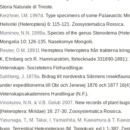
Storia Naturale di Trieste.
Kerzhner, I.M. 1997d
. Type specimens of some Palaearctic Mi
Helsinki (Heteroptera) 6: 115-121. Zoosystematica Rossica.
Muminov, N.N. 1989a
. Species of the genus Stenodema (Hete
Mongolia 10: 126-135. Nasekomye Mongolii.
Reuter, O.M. 1891f
. Hemiptera Heteroptera från trakterna kri
K. Ehnberg och R. Hammarström, förtecknade 331890-1891): 1
Vetenskaps- Societetens Förhandlingar.
Sahlberg, J. 1878a
. Bidrag till nordvestra Sibiriens insektfa
under expeditionerna till Obi och Jenesej 1876 och 1877 16(4
Vetenskapsakademiens Handlingar (N.F.).
Vinokurov, N.N. & V.B. Golub 2007
. New records of plant bugs
(Heteroptera: Miridae) 16: 27-30. Zoosystematica Rossica.
Yasunaga, T., M. Takai, I. Yamashita, M. Kawamura & T. Kaw
bugs. Terrestrial Heteropterans (M. Tomokuni, ed.): 1-382. Z