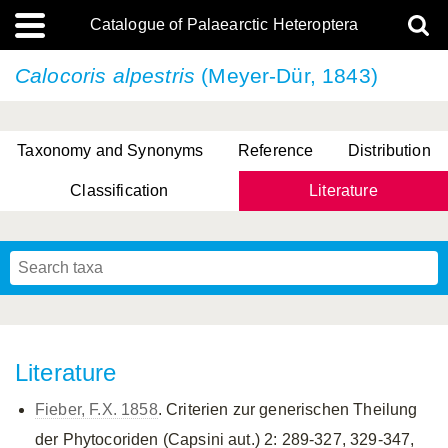
Catalogue of Palaearctic Heteroptera
Calocoris alpestris
(Meyer-Dür, 1843)
Taxonomy and Synonyms
Reference
Distribution
Classification
Literature
Tsai & Rédei, 2015
(Linnaeus, 1758)
(Flor, 1860)
X. Zhang & G.Q. Liu, 2010
Miyamoto & Yasunaga, 1993
(Westwood, 1837)
Literature
Fieber, F.X. 1858
. Criterien zur generischen Theilung
der Phytocoriden (Capsini aut.) 2: 289-327, 329-347,