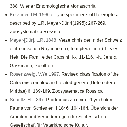
388. Wiener Entomologische Monatschrift.
Kerzhner, I.M. 1996b
. Type specimens of Heteroptera
described by L.R. Meyer-Dür 4(1995): 267-269.
Zoosystematica Rossica.
Meyer-[Dür], L.R. 1843
. Verzeichnis der in der Schweiz
einheimischen Rhynchoten (Hemiptera Linn.). Erstes
Heft. Die Familie der Capsini: i-x, 11-116, i-iv. Jent &
Gassmann, Solothurn..
Rosenzweig, V.Ye 1997
. Revised classification of the
Calocoris complex and related genera (Heteroptera:
Miridae) 6: 139-169. Zoosystematica Rossica.
Scholtz, H. 1847
. Prodromus zu einer Rhynchoten-
Fauna von Schlesien. I 1846: 104-164. Übersicht der
Arbeiten und Veränderungen der Schlesischen
Gesellschaft für Vaterländische Kultur.