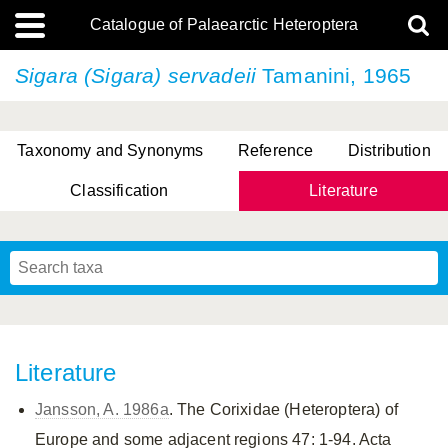
Catalogue of Palaearctic Heteroptera
Sigara (Sigara) servadeii
Tamanini, 1965
Taxonomy and Synonyms
Reference
Distribution
Classification
Literature
Tsai & Rédei, 2015
(Linnaeus, 1758)
(Flor, 1860)
X. Zhang & G.Q. Liu, 2010
Miyamoto & Yasunaga, 1993
(Westwood, 1837)
Literature
Jansson, A. 1986a
. The Corixidae (Heteroptera) of
Europe and some adjacent regions 47: 1-94. Acta