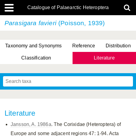
Catalogue of Palaearctic Heteroptera
Parasigara favieri
(Poisson, 1939)
Taxonomy and Synonyms
Reference
Distribution
Classification
Literature
Tsai & Rédei, 2015
(Linnaeus, 1758)
(Flor, 1860)
X. Zhang & G.Q. Liu, 2010
Miyamoto & Yasunaga, 1993
(Westwood, 1837)
Literature
Jansson, A. 1986a
. The Corixidae (Heteroptera) of
Europe and some adjacent regions 47: 1-94. Acta