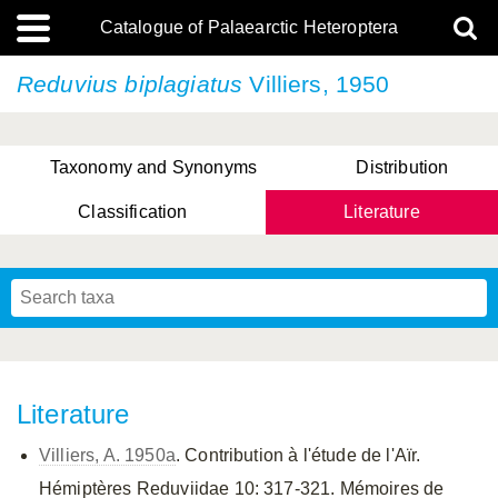
Catalogue of Palaearctic Heteroptera
Reduvius biplagiatus
Villiers, 1950
Taxonomy and Synonyms
Distribution
Classification
Literature
Tsai & Rédei, 2015
(Linnaeus, 1758)
(Flor, 1860)
X. Zhang & G.Q. Liu, 2010
Miyamoto & Yasunaga, 1993
(Westwood, 1837)
Literature
Villiers, A. 1950a
. Contribution à l'étude de l'Aïr.
Hémiptères Reduviidae 10: 317-321. Mémoires de