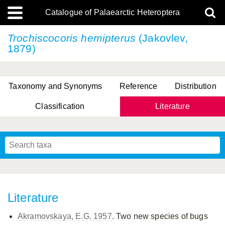
Catalogue of Palaearctic Heteroptera
Trochiscocoris hemipterus
(Jakovlev,
1879)
Taxonomy and Synonyms
Reference
Distribution
Classification
Literature
Tsai & Rédei, 2015
(Linnaeus, 1758)
(Flor, 1860)
X. Zhang & G.Q. Liu, 2010
Miyamoto & Yasunaga, 1993
(Westwood, 1837)
Literature
Akramovskaya, E.G. 1957
. Two new species of bugs