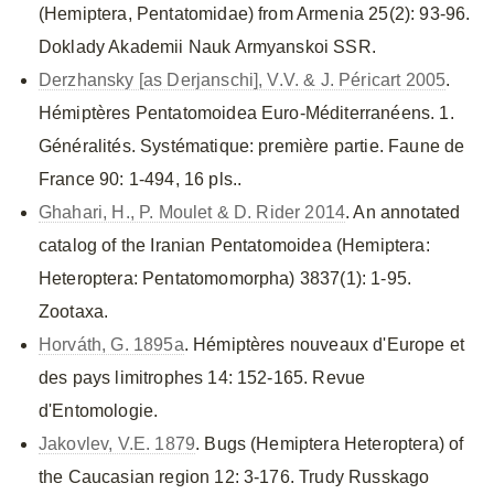
(Hemiptera, Pentatomidae) from Armenia 25(2): 93-96.
Doklady Akademii Nauk Armyanskoi SSR.
Derzhansky [as Derjanschi], V.V. & J. Péricart 2005
.
Hémiptères Pentatomoidea Euro-Méditerranéens. 1.
Généralités. Systématique: première partie. Faune de
France 90: 1-494, 16 pls..
Ghahari, H., P. Moulet & D. Rider 2014
. An annotated
catalog of the Iranian Pentatomoidea (Hemiptera:
Heteroptera: Pentatomomorpha) 3837(1): 1-95.
Zootaxa.
Horváth, G. 1895a
. Hémiptères nouveaux d'Europe et
des pays limitrophes 14: 152-165. Revue
d'Entomologie.
Jakovlev, V.E. 1879
. Bugs (Hemiptera Heteroptera) of
the Caucasian region 12: 3-176. Trudy Russkago