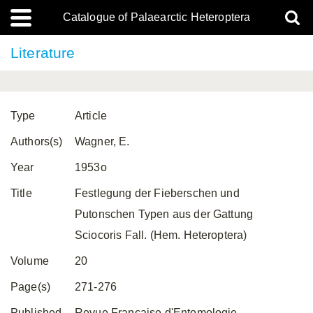
Catalogue of Palaearctic Heteroptera
Literature
Type
Article
Authors(s)
Wagner, E.
Year
1953o
Title
Festlegung der Fieberschen und
Putonschen Typen aus der Gattung
Sciocoris Fall. (Hem. Heteroptera)
Volume
20
Page(s)
271-276
Published
Revue Française d'Entomologie