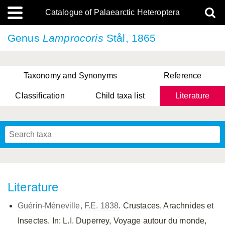
Catalogue of Palaearctic Heteroptera
Genus
Lamprocoris
Stål, 1865
Taxonomy and Synonyms
Reference
Classification
Child taxa list
Literature
, Genus Yasunaga, Schwartz & Chérot, 2018
, Genus Nakatani, Yasunaga & Takai, 2000
Literature
Guérin-Méneville, F.E. 1838
. Crustaces, Arachnides et
Insectes. In: L.I. Duperrey, Voyage autour du monde,