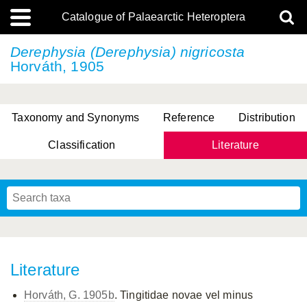
Catalogue of Palaearctic Heteroptera
Derephysia (Derephysia) nigricosta
Horváth, 1905
Taxonomy and Synonyms
Reference
Distribution
Classification
Literature
Tsai & Rédei, 2015
(Linnaeus, 1758)
(Flor, 1860)
X. Zhang & G.Q. Liu, 2010
Miyamoto & Yasunaga, 1993
(Westwood, 1837)
Literature
Horváth, G. 1905b
. Tingitidae novae vel minus