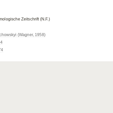
logische Zeitschrift (N.F.)
chowskyi (Wagner, 1958)
74
74