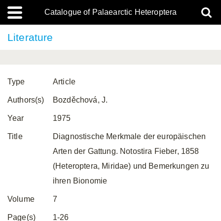
Catalogue of Palaearctic Heteroptera
Literature
Type
Article
Authors(s)
Bozděchová, J.
Year
1975
Title
Diagnostische Merkmale der europäischen
Arten der Gattung. Notostira Fieber, 1858
(Heteroptera, Miridae) und Bemerkungen zu
ihren Bionomie
Volume
7
Page(s)
1-26