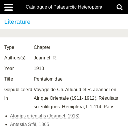
Catalogue of Palaearctic Heteroptera
Literature
Type
Chapter
Authors(s)
Jeannel, R.
Year
1913
Title
Pentatomidae
Gepubliceerd
Voyage de Ch. Alluaud et R. Jeannel en
in
Afrique Orientale (1911- 1912). Résultats
scientifiques. Hemiptera, I: 1-114. Paris
Alonips orientalis (Jeannel, 1913)
Antestia Stål, 1865