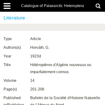
Catalogue of Palaearctic Heteroptera
Literature
Type
Article
Authors(s)
Horváth, G.
Year
1923d
Title
Hétéroptères d'Algérie nouveaux ou
imparfaitement connus
Volume
14
Page(s)
201-206
Published
Bulletin de la Société d'Histoire Naturelle
in/Publisher
de l'Afrique du Nord