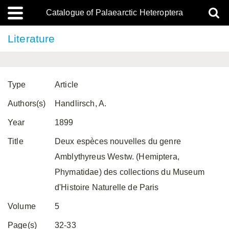
Catalogue of Palaearctic Heteroptera
Literature
Type
Article
Authors(s)
Handlirsch, A.
Year
1899
Title
Deux espèces nouvelles du genre
Amblythyreus Westw. (Hemiptera,
Phymatidae) des collections du Museum
d'Histoire Naturelle de Paris
Volume
5
Page(s)
32-33